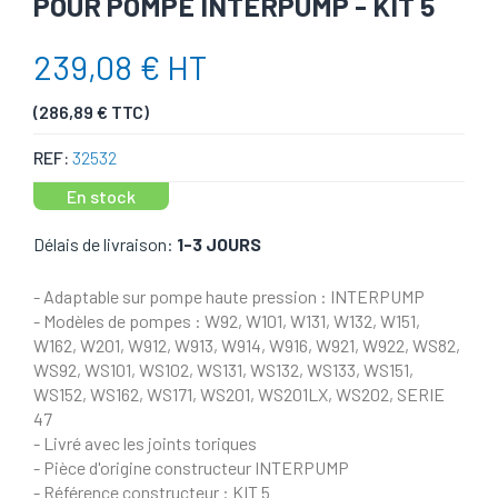
POUR POMPE INTERPUMP - KIT 5
239,08 € HT
(286,89 € TTC)
REF:
32532
En stock
Délais de livraison:
1-3 JOURS
- Adaptable sur pompe haute pression : INTERPUMP
- Modèles de pompes : W92, W101, W131, W132, W151,
W162, W201, W912, W913, W914, W916, W921, W922, WS82,
WS92, WS101, WS102, WS131, WS132, WS133, WS151,
WS152, WS162, WS171, WS201, WS201LX, WS202, SERIE
47
- Livré avec les joints toriques
- Pièce d'origine constructeur INTERPUMP
- Référence constructeur : KIT 5