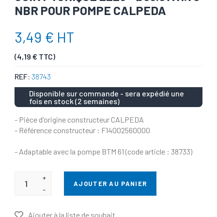
NBR POUR POMPE CALPEDA
3,49 € HT
(4,19 € TTC)
REF:
38743
Disponible sur commande - sera expédié une
fois en stock (2 semaines)
- Pièce d'origine constructeur CALPEDA
- Référence constructeur : F14002560000
- Adaptable avec la pompe BTM 61 (code article : 38733)
+
AJOUTER AU PANIER
-
Ajouter à la liste de souhait