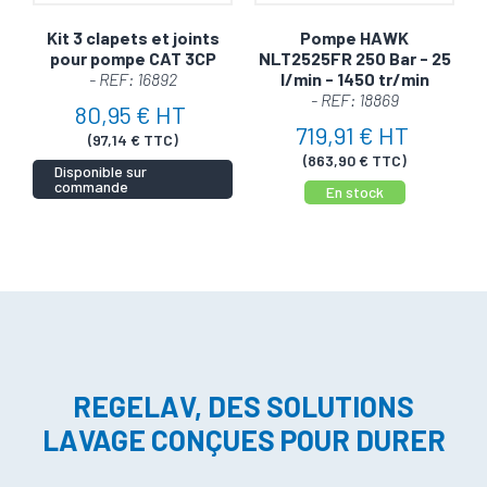
Kit 3 clapets et joints
Pompe HAWK
pour pompe CAT 3CP
NLT2525FR 250 Bar - 25
- REF: 16892
l/min - 1450 tr/min
- REF: 18869
80,95 € HT
719,91 € HT
(97,14 € TTC)
(863,90 € TTC)
Disponible sur
commande
En stock
REGELAV, DES SOLUTIONS
LAVAGE CONÇUES POUR DURER