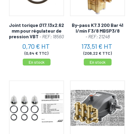
Joint torique Ø17.13x2.62
By-pass K7.3 200 Bar 41
mm pour régulateur de
l/min F3/8 MBSP3/8
pression VBT
- REF: 18560
- REF: 21248
0,70 € HT
173,51 € HT
(0,84 € TTC)
(208,22 € TTC)
En stock
En stock