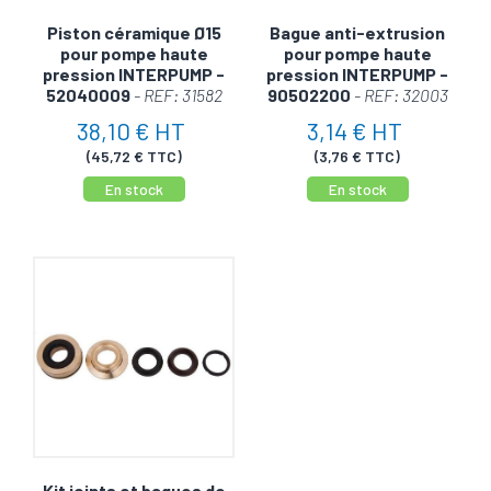
Piston céramique Ø15
Bague anti-extrusion
pour pompe haute
pour pompe haute
pression INTERPUMP -
pression INTERPUMP -
52040009
- REF: 31582
90502200
- REF: 32003
38,10 € HT
3,14 € HT
(45,72 € TTC)
(3,76 € TTC)
En stock
En stock
Kit joints et bagues de