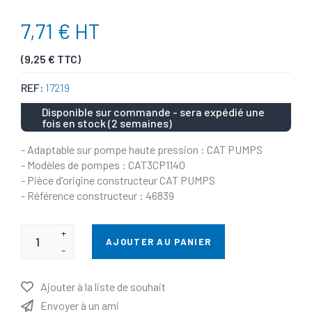
7,71 € HT
(9,25 € TTC)
REF:
17219
Disponible sur commande - sera expédié une
fois en stock (2 semaines)
- Adaptable sur pompe haute pression : CAT PUMPS
- Modèles de pompes : CAT3CP1140
- Pièce d'origine constructeur CAT PUMPS
- Référence constructeur : 46839
+
AJOUTER AU PANIER
-
Ajouter à la liste de souhait
Envoyer à un ami