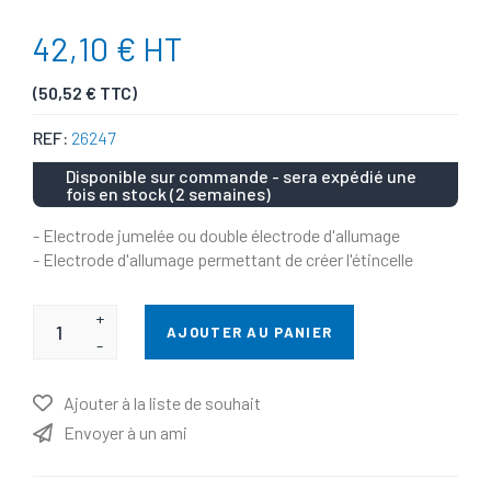
42,10 € HT
(50,52 € TTC)
REF:
26247
Disponible sur commande - sera expédié une
fois en stock (2 semaines)
- Electrode jumelée ou double électrode d'allumage
- Electrode d'allumage permettant de créer l'étincelle
+
AJOUTER AU PANIER
-
Ajouter à la liste de souhait
Envoyer à un ami