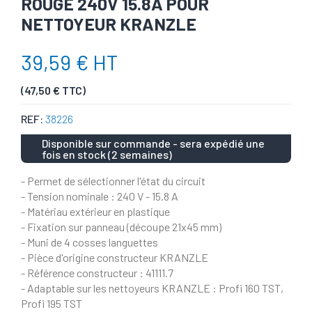
ROUGE 240V 15.8A POUR
NETTOYEUR KRANZLE
39,59 € HT
(47,50 € TTC)
REF:
38226
Disponible sur commande - sera expédié une
fois en stock (2 semaines)
- Permet de sélectionner l'état du circuit
- Tension nominale : 240 V - 15.8 A
- Matériau extérieur en plastique
- Fixation sur panneau (découpe 21x45 mm)
- Muni de 4 cosses languettes
- Pièce d'origine constructeur KRANZLE
- Référence constructeur : 41111.7
- Adaptable sur les nettoyeurs KRANZLE : Profi 160 TST,
Profi 195 TST