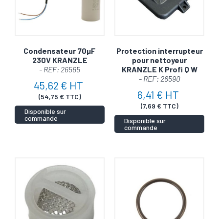
Condensateur 70µF
Protection interrupteur
230V KRANZLE
pour nettoyeur
- REF: 26565
KRANZLE K Profi Q W
- REF: 26590
45,62 € HT
6,41 € HT
(54,75 € TTC)
(7,69 € TTC)
Disponible sur
commande
Disponible sur
commande