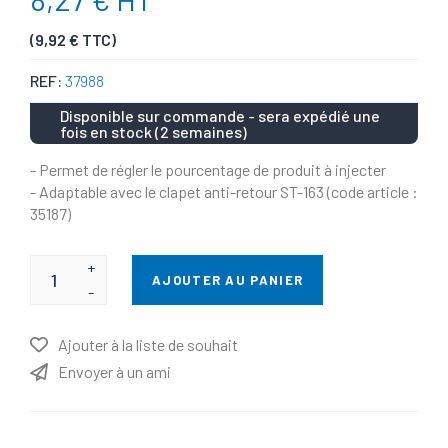
(9,92 € TTC)
REF:
37988
Disponible sur commande - sera expédié une
fois en stock (2 semaines)
- Permet de régler le pourcentage de produit à injecter
- Adaptable avec le clapet anti-retour ST-163 (code article :
35187)
+
AJOUTER AU PANIER
-
Ajouter à la liste de souhait
Envoyer à un ami
Nom d'attribut
Valeur d'attribut