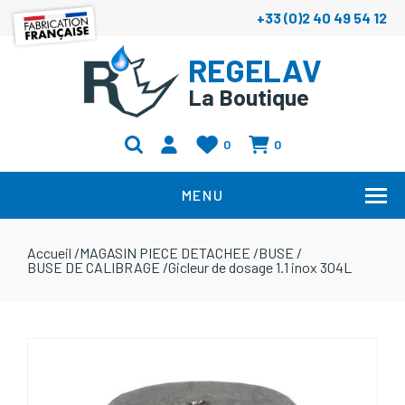
+33 (0)2 40 49 54 12
REGELAV
La Boutique
0
0
MENU
Accueil
/
MAGASIN PIECE DETACHEE
/
BUSE
/
BUSE DE CALIBRAGE
/
Gicleur de dosage 1.1 inox 304L