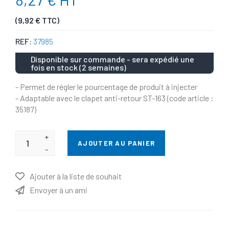
(9,92 € TTC)
REF:
37985
Disponible sur commande - sera expédié une
fois en stock (2 semaines)
- Permet de régler le pourcentage de produit à injecter
- Adaptable avec le clapet anti-retour ST-163 (code article :
35187)
+
AJOUTER AU PANIER
-
Ajouter à la liste de souhait
Envoyer à un ami
Nom d'attribut
Valeur d'attribut