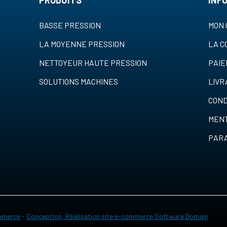
PRODUITS
INF
BASSE PRESSION
MON 
LA MOYENNE PRESSION
LA 
NETTOYEUR HAUTE PRESSION
PAI
SOLUTIONS MACHINES
LIVR
COND
MENT
PARA
merce
-
Conception, Réalisation site e-commerce Software Domain