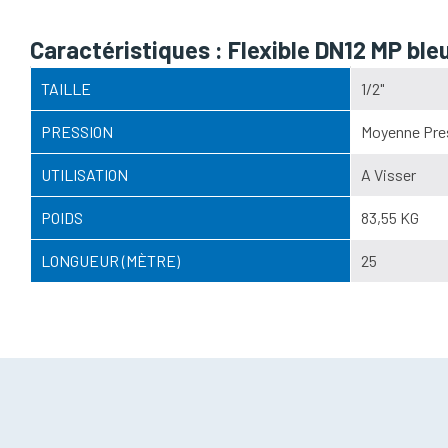
Caractéristiques : Flexible DN12 MP ble
TAILLE
1/2"
PRESSION
Moyenne Pres
UTILISATION
A Visser
POIDS
83,55 KG
LONGUEUR (MÈTRE)
25