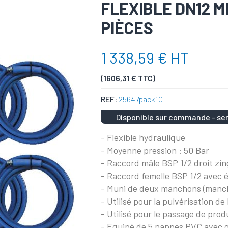
FLEXIBLE DN12 MP
PIÈCES
1 338,59 € HT
(1606,31 € TTC)
REF:
25647pack10
Disponible sur commande - ser
- Flexible hydraulique
- Moyenne pression : 50 Bar
- Raccord mâle BSP 1/2 droit zi
- Raccord femelle BSP 1/2 avec 
- Muni de deux manchons (manch
- Utilisé pour la pulvérisation de
- Utilisé pour le passage de produ
- Equipé de 5 nappes PVC avec g