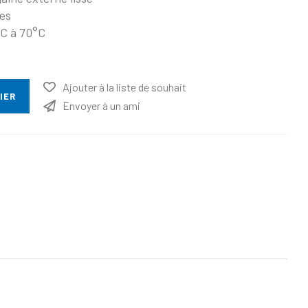
les
°C à 70°C
Ajouter à la liste de souhait
IER
Envoyer à un ami
ttribut