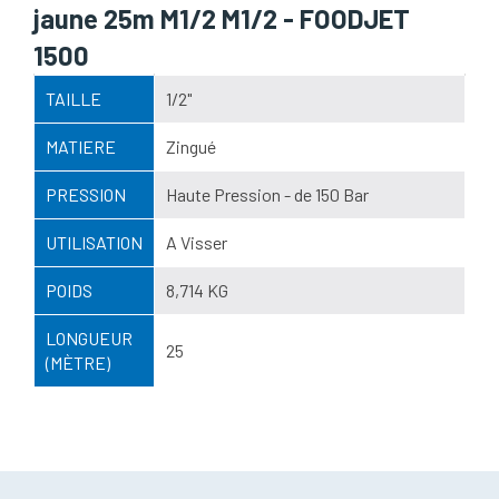
jaune 25m M1/2 M1/2 - FOODJET
1500
TAILLE
1/2"
MATIERE
Zingué
PRESSION
Haute Pression - de 150 Bar
UTILISATION
A Visser
POIDS
8,714 KG
LONGUEUR
25
(MÈTRE)