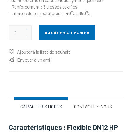
- Gaine externe en caoutchouc synthétique lisse
- Renforcement : 3 tresses textiles
- Limites de températures : -40°C à 150°C
+
AJOUTER AU PANIER
-
Ajouter à la liste de souhait
Envoyer à un ami
Nom d'attribut
Valeur d'attribut
CARACTÉRISTIQUES
CONTACTEZ-NOUS
Caractéristiques : Flexible DN12 HP