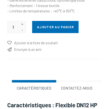
- Gaine externe en caoutchouc synthétique lisse
- Renforcement : 1 tresse textile
- Limites de températures : -40°C à 150°C
+
AJOUTER AU PANIER
-
Ajouter à la liste de souhait
Envoyer à un ami
Nom d'attribut
Valeur d'attribut
CARACTÉRISTIQUES
CONTACTEZ-NOUS
Caractéristiques : Flexible DN12 HP