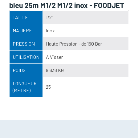
bleu 25m M1/2 M1/2 inox - FOODJET
TAILLE
1/2"
MATIERE
Inox
PRESSION
Haute Pression - de 150 Bar
UTILISATION
A Visser
POIDS
9,636 KG
LONGUEUR
25
(MÈTRE)