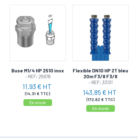
Buse M1/4 HP 2510 inox
Flexible DN10 HP 2T bleu
- REF: 25976
20m F3/8 F3/8
- REF: 33131
11,93 € HT
143,85 € HT
(14,31 € TTC)
(172,62 € TTC)
En stock
En stock