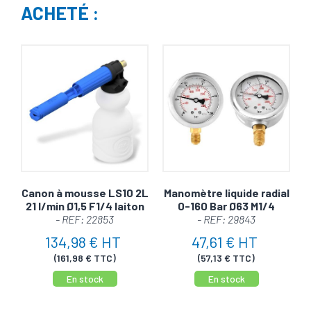
ACHETÉ :
Canon à mousse LS10 2L
Manomètre liquide radial
21 l/min Ø1,5 F1/4 laiton
0-160 Bar Ø63 M1/4
- REF: 22853
- REF: 29843
134,98 € HT
47,61 € HT
(161,98 € TTC)
(57,13 € TTC)
En stock
En stock