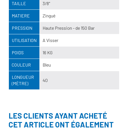
TAILLE
3/8"
MATIERE
Zingué
PRESSION
Haute Pression - de 150 Bar
UTILISATION
A Visser
POIDS
16 KG
COULEUR
Bleu
LONGUEUR
40
(MÈTRE)
LES CLIENTS AYANT ACHETÉ
CET ARTICLE ONT ÉGALEMENT