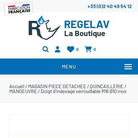
+33 (0)2 40 49 54 12
REGELAV
La Boutique
0
0
MENU
Accueil
/
MAGASIN PIECE DETACHEE
/
QUINCAILLERIE
/
MANOEUVRE
/
Doigt d'indexage verrouillable M16 Ø10 inox