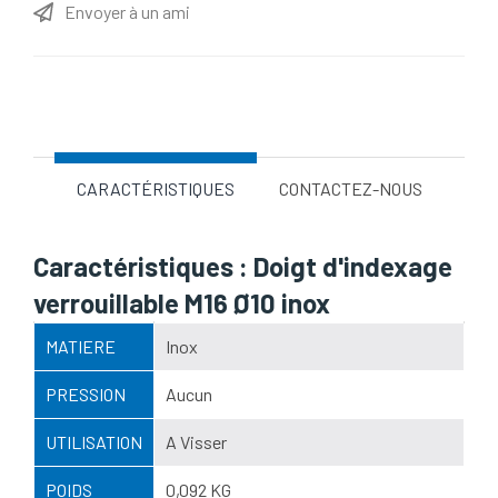
Envoyer à un ami
Nom d'attribut
Valeur d'attribut
CARACTÉRISTIQUES
CONTACTEZ-NOUS
Caractéristiques : Doigt d'indexage
verrouillable M16 Ø10 inox
MATIERE
Inox
PRESSION
Aucun
UTILISATION
A Visser
POIDS
0,092 KG