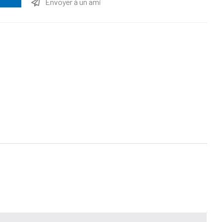
Envoyer à un ami
ttribut