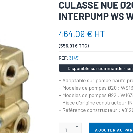
CULASSE NUE Ø2
INTERPUMP WS W
464,09 € HT
(556,91 € TTC)
REF:
31451
Disponible sur commande - ser
- Adaptable sur pompe haute pr
- Modèles de pompes Ø20 : WS13
- Modèles de pompes Ø22 : W163
- Pièce d'origine constructeur
- Référence constructeur : 4812
+
AJOUTER AU PAN