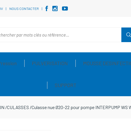
DV
NOUS CONTACTER
Pression
PULVERISATION
MOUSSE DESINFECTI
SUPPORT
ON
/
CULASSES
/
Culasse nue Ø20-22 pour pompe INTERPUMP WS 