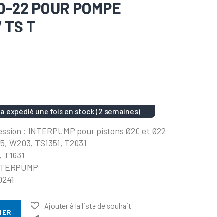
0-22 POUR POMPE
 TS T
a expédié une fois en stock (2 semaines)
ession : INTERPUMP pour pistons Ø20 et Ø22
5, W203, TS1351, T2031
, T1631
 INTERPUMP
0241
Ajouter à la liste de souhait
IER