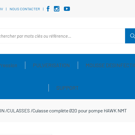
DV
NOUS CONTACTER
Pression
PULVERISATION
MOUSSE DESINFECTI
SUPPORT
ON
/
CULASSES
/
Culasse complète Ø20 pour pompe HAWK NMT