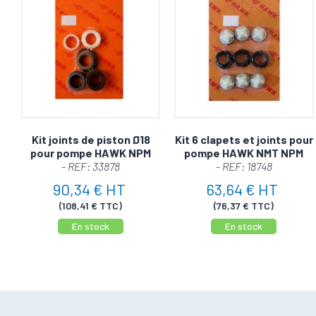
Kit joints de piston Ø18
Kit 6 clapets et joints pour
pour pompe HAWK NPM
pompe HAWK NMT NPM
- REF: 33878
- REF: 18748
90,34 € HT
63,64 € HT
(108,41 € TTC)
(76,37 € TTC)
En stock
En stock