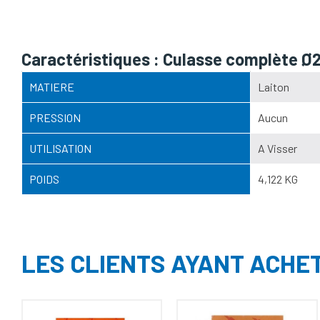
Caractéristiques : Culasse complète
MATIERE
Laiton
PRESSION
Aucun
UTILISATION
A Visser
POIDS
4,122 KG
LES CLIENTS AYANT ACHE