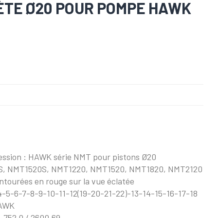
ÈTE Ø20 POUR POMPE HAWK
ession : HAWK série NMT pour pistons Ø20
0S, NMT1520S, NMT1220, NMT1520, NMT1820, NMT2120
entourées en rouge sur la vue éclatée
3-4-5-6-7-8-9-10-11-12(19-20-21-22)-13-14-15-16-17-18
HAWK
-752.0 / 2600.69