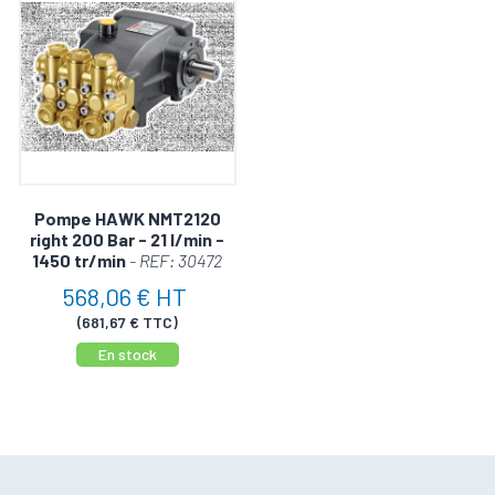
Pompe HAWK NMT2120
right 200 Bar - 21 l/min -
1450 tr/min
- REF: 30472
568,06 € HT
(681,67 € TTC)
En stock