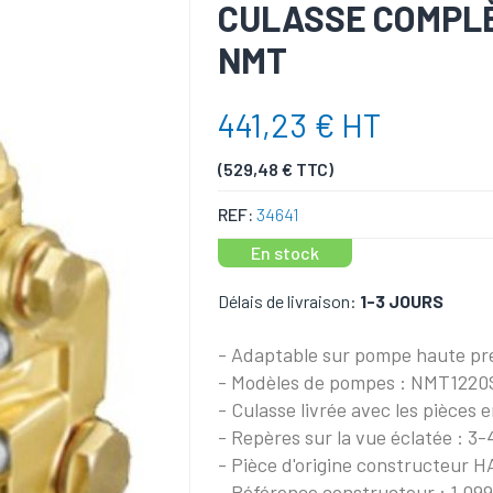
CULASSE COMPL
NMT
441,23 € HT
(529,48 € TTC)
REF:
34641
En stock
Délais de livraison:
1-3 JOURS
- Adaptable sur pompe haute pr
- Modèles de pompes : NMT122
- Culasse livrée avec les pièces 
- Repères sur la vue éclatée : 
- Pièce d'origine constructeur 
- Référence constructeur : 1.099