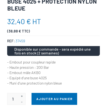
BUSE 4025 + PROTECTION NYLON
BLEUE
32,40 € HT
(38,88 € TTC)
REF:
37459
Disponible sur commande - sera expédié une
fois en stock (2 semaines)
- Embout pour coupleur rapide
- Haute pression : 200 Bar
- Embout mâle AKBO
- Equipé d'une buse 4025
- Muni d'une protection nylon bleue
+
AJOUTER AU PANIER
-