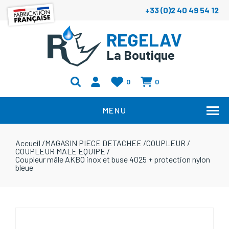
+33 (0)2 40 49 54 12
REGELAV
La Boutique
0
0
MENU
Accueil
/
MAGASIN PIECE DETACHEE
/
COUPLEUR
/
COUPLEUR MALE EQUIPE
/
Coupleur mâle AKBO inox et buse 4025 + protection nylon
bleue