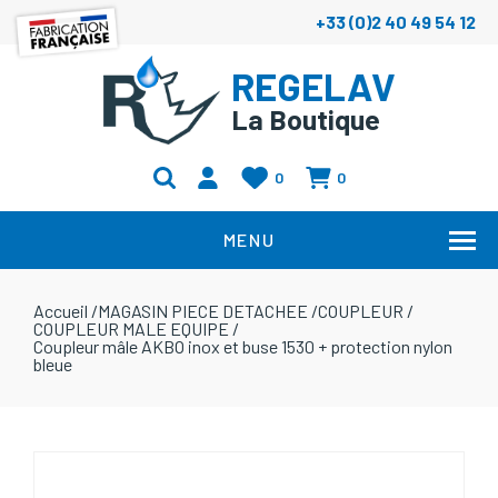
+33 (0)2 40 49 54 12
REGELAV
La Boutique
0
0
MENU
Accueil
/
MAGASIN PIECE DETACHEE
/
COUPLEUR
/
COUPLEUR MALE EQUIPE
/
Coupleur mâle AKBO inox et buse 1530 + protection nylon
bleue