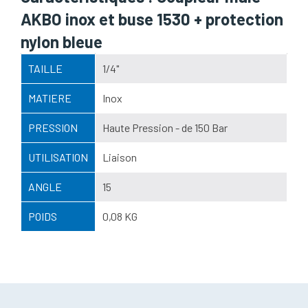
AKBO inox et buse 1530 + protection
nylon bleue
TAILLE
1/4"
MATIERE
Inox
PRESSION
Haute Pression - de 150 Bar
UTILISATION
Liaison
ANGLE
15
POIDS
0,08 KG