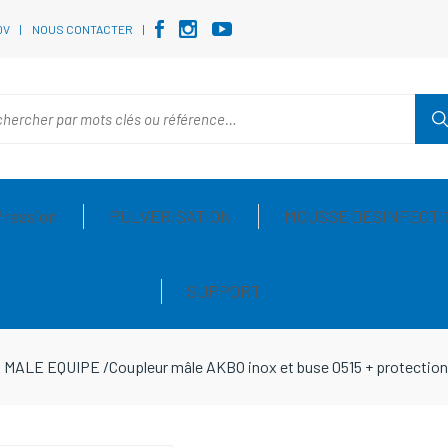
DV
NOUS CONTACTER
Pression
PULVERISATION
MOUSSE DESINFECTI
SUPPORT
 MALE EQUIPE
/
Coupleur mâle AKBO inox et buse 0515 + protection