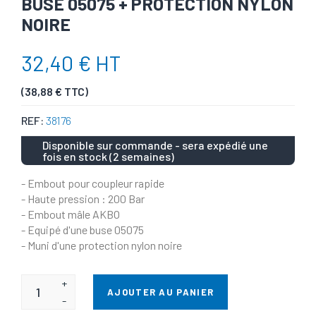
BUSE 05075 + PROTECTION NYLON
NOIRE
32,40 € HT
(38,88 € TTC)
REF:
38176
Disponible sur commande - sera expédié une
fois en stock (2 semaines)
- Embout pour coupleur rapide
- Haute pression : 200 Bar
- Embout mâle AKBO
- Equipé d'une buse 05075
- Muni d'une protection nylon noire
+
AJOUTER AU PANIER
-