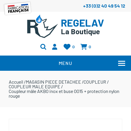
+33 (0)2 40 49 54 12
REGELAV
La Boutique
0
0
MENU
Accueil
/
MAGASIN PIECE DETACHEE
/
COUPLEUR
/
COUPLEUR MALE EQUIPE
/
Coupleur mâle AKBO inox et buse 0015 + protection nylon
rouge