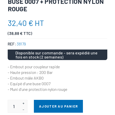
BUSE 0007 + PROTECTION NYLON
ROUGE
32,40 € HT
(38,88 € TTC)
REF:
38179
Disponible sur commande - sera expédié une
fois en stock (2 semaines)
- Embout pour coupleur rapide
- Haute pression : 200 Bar
- Embout mâle AKBO
- Equipé d'une buse 0007
- Muni d'une protection nylon rouge
+
AJOUTER AU PANIER
-