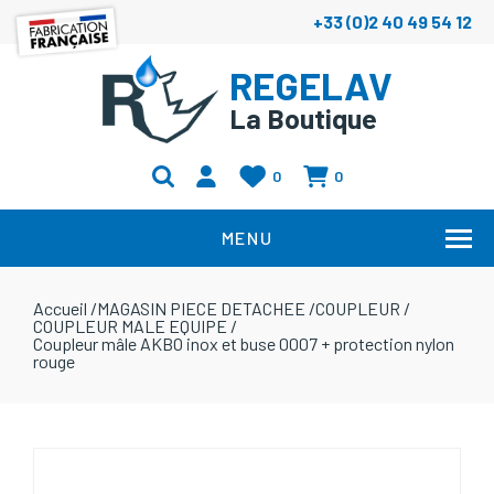
+33 (0)2 40 49 54 12
REGELAV
La Boutique
0
0
MENU
Accueil
/
MAGASIN PIECE DETACHEE
/
COUPLEUR
/
COUPLEUR MALE EQUIPE
/
Coupleur mâle AKBO inox et buse 0007 + protection nylon
rouge