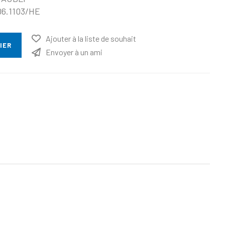
06.1103/HE
Ajouter à la liste de souhait
IER
Envoyer à un ami
ttribut