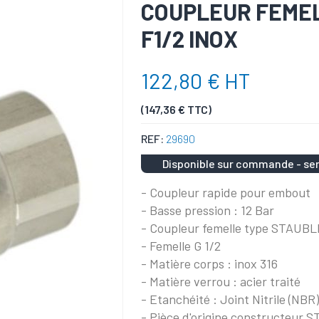
COUPLEUR FEMEL
F1/2 INOX
122,80 € HT
(147,36 € TTC)
REF:
29690
Disponible sur commande - ser
- Coupleur rapide pour embout
- Basse pression : 12 Bar
- Coupleur femelle type STAUBL
- Femelle G 1/2
- Matière corps : inox 316
- Matière verrou : acier traité
- Etanchéité : Joint Nitrile (NBR
- Pièce d'origine constructeur 