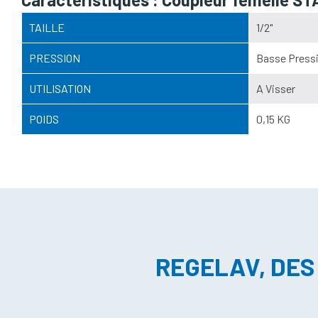
TAILLE
1/2"
PRESSION
Basse Pressi
UTILISATION
A Visser
POIDS
0,15 KG
REGELAV, DES