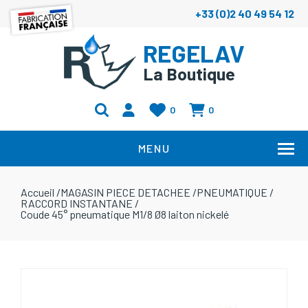
+33 (0)2 40 49 54 12
REGELAV
La Boutique
0
0
MENU
Accueil
/
MAGASIN PIECE DETACHEE
/
PNEUMATIQUE
/
RACCORD INSTANTANE
/
Coude 45° pneumatique M1/8 Ø8 laiton nickelé