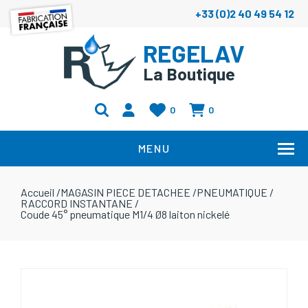
+33 (0)2 40 49 54 12
REGELAV
La Boutique
0
0
MENU
Accueil
/
MAGASIN PIECE DETACHEE
/
PNEUMATIQUE
/
RACCORD INSTANTANE
/
Coude 45° pneumatique M1/4 Ø8 laiton nickelé