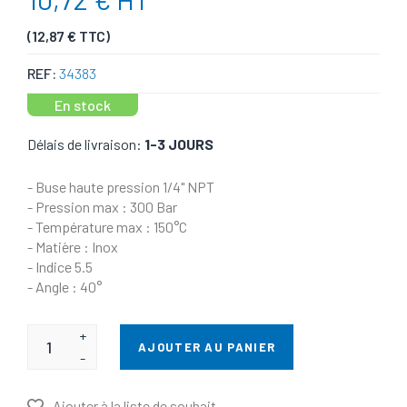
(12,87 € TTC)
REF:
34383
En stock
Délais de livraison:
1-3 JOURS
- Buse haute pression 1/4" NPT
- Pression max : 300 Bar
- Température max : 150°C
- Matière : Inox
- Indice 5.5
- Angle : 40°
+
AJOUTER AU PANIER
-
Ajouter à la liste de souhait