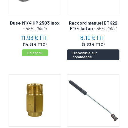
Buse M1/4 HP 2503 inox
Raccord manuel ETK22
- REF: 25964
F1/4 laiton
- REF: 25818
11,93 € HT
8,19 € HT
(14,31 € TTC)
(9,83 € TTC)
En stock
Disponible sur
commande