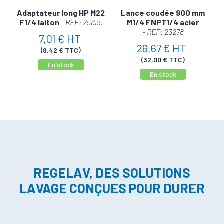
Adaptateur long HP M22
Lance coudée 900 mm
F1/4 laiton
- REF: 25835
M1/4 FNPT1/4 acier
- REF: 23278
7,01 € HT
26,67 € HT
(8,42 € TTC)
(32,00 € TTC)
En stock
En stock
REGELAV, DES SOLUTIONS
LAVAGE CONÇUES POUR DURER