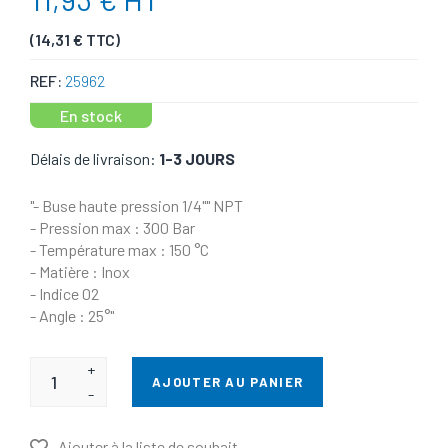
(14,31 € TTC)
REF:
25962
En stock
Délais de livraison:
1-3 JOURS
"- Buse haute pression 1/4"" NPT
- Pression max : 300 Bar
- Température max : 150 °C
- Matière : Inox
- Indice 02
- Angle : 25°"
+
AJOUTER AU PANIER
-
Ajouter à la liste de souhait