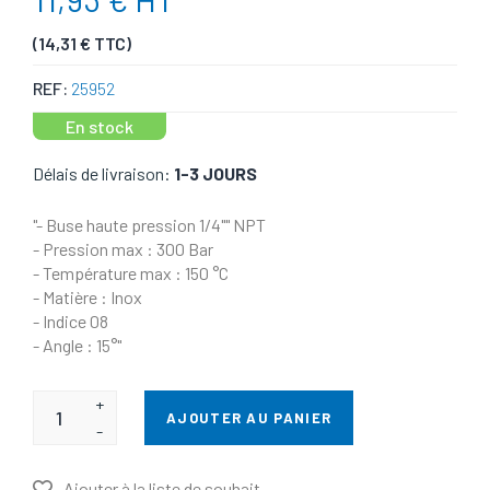
(14,31 € TTC)
REF:
25952
En stock
Délais de livraison:
1-3 JOURS
"- Buse haute pression 1/4"" NPT
- Pression max : 300 Bar
- Température max : 150 °C
- Matière : Inox
- Indice 08
- Angle : 15°"
+
AJOUTER AU PANIER
-
Ajouter à la liste de souhait