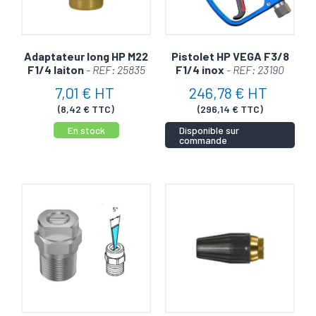
Adaptateur long HP M22
Pistolet HP VEGA F3/8
F1/4 laiton
- REF: 25835
F1/4 inox
- REF: 23190
7,01 € HT
246,78 € HT
(8,42 € TTC)
(296,14 € TTC)
En stock
Disponible sur
commande