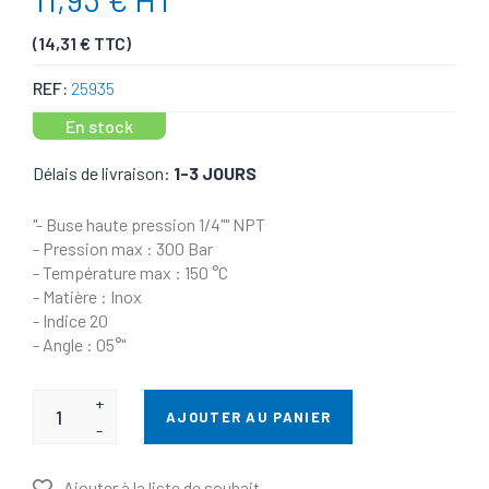
(14,31 € TTC)
REF:
25935
En stock
Délais de livraison:
1-3 JOURS
"- Buse haute pression 1/4"" NPT
- Pression max : 300 Bar
- Température max : 150 °C
- Matière : Inox
- Indice 20
- Angle : 05°"
+
AJOUTER AU PANIER
-
Ajouter à la liste de souhait