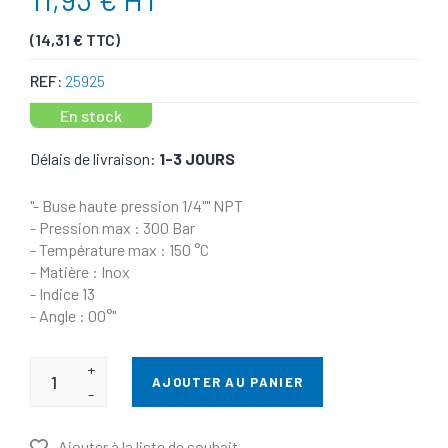
(14,31 € TTC)
REF:
25925
En stock
Délais de livraison:
1-3 JOURS
"- Buse haute pression 1/4"" NPT
- Pression max : 300 Bar
- Température max : 150 °C
- Matière : Inox
- Indice 13
- Angle : 00°"
+
AJOUTER AU PANIER
-
Ajouter à la liste de souhait