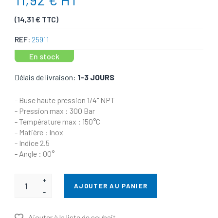
(14,31 € TTC)
REF:
25911
En stock
Délais de livraison:
1-3 JOURS
- Buse haute pression 1/4" NPT
- Pression max : 300 Bar
- Température max : 150°C
- Matière : Inox
- Indice 2.5
- Angle : 00°
+
AJOUTER AU PANIER
-
Ajouter à la liste de souhait