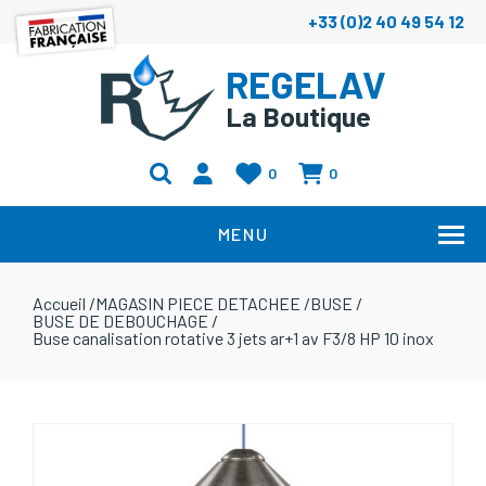
+33 (0)2 40 49 54 12
REGELAV
La Boutique
0
0
MENU
Accueil
/
MAGASIN PIECE DETACHEE
/
BUSE
/
BUSE DE DEBOUCHAGE
/
Buse canalisation rotative 3 jets ar+1 av F3/8 HP 10 inox