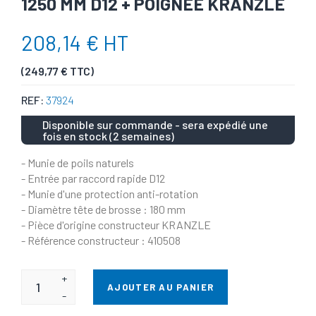
1250 MM D12 + POIGNÉE KRANZLE
208,14 € HT
(249,77 € TTC)
REF:
37924
Disponible sur commande - sera expédié une
fois en stock (2 semaines)
- Munie de poils naturels
- Entrée par raccord rapide D12
- Munie d'une protection anti-rotation
- Diamètre tête de brosse : 180 mm
- Pièce d'origine constructeur KRANZLE
- Référence constructeur : 410508
+
AJOUTER AU PANIER
-