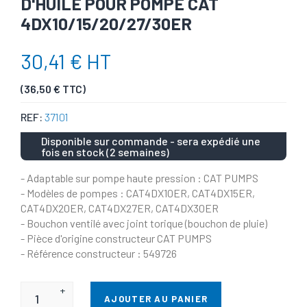
D'HUILE POUR POMPE CAT
4DX10/15/20/27/30ER
30,41 € HT
(36,50 € TTC)
REF:
37101
Disponible sur commande - sera expédié une
fois en stock (2 semaines)
- Adaptable sur pompe haute pression : CAT PUMPS
- Modèles de pompes : CAT4DX10ER, CAT4DX15ER,
CAT4DX20ER, CAT4DX27ER, CAT4DX30ER
- Bouchon ventilé avec joint torique (bouchon de pluie)
- Pièce d'origine constructeur CAT PUMPS
- Référence constructeur : 549726
+
AJOUTER AU PANIER
-