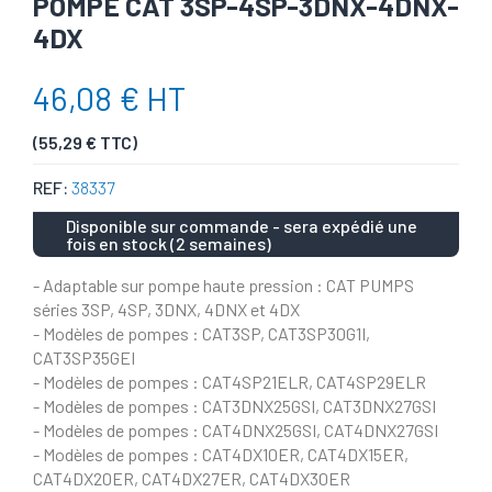
POMPE CAT 3SP-4SP-3DNX-4DNX-
4DX
46,08 € HT
(55,29 € TTC)
REF:
38337
Disponible sur commande - sera expédié une
fois en stock (2 semaines)
- Adaptable sur pompe haute pression : CAT PUMPS
séries 3SP, 4SP, 3DNX, 4DNX et 4DX
- Modèles de pompes : CAT3SP, CAT3SP30G1I,
CAT3SP35GEI
- Modèles de pompes : CAT4SP21ELR, CAT4SP29ELR
- Modèles de pompes : CAT3DNX25GSI, CAT3DNX27GSI
- Modèles de pompes : CAT4DNX25GSI, CAT4DNX27GSI
- Modèles de pompes : CAT4DX10ER, CAT4DX15ER,
CAT4DX20ER, CAT4DX27ER, CAT4DX30ER