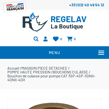
+33 (0)2 40 49 54 12
REGELAV
La Boutique
0
0
MENU
Accueil
/
MAGASIN PIECE DETACHEE
/
POMPE HAUTE PRESSION
/
BOUCHONS CULASSE
/
Bouchon de culasse pour pompe CAT 3SP-4SP-3DNX-
4DNX-4DX