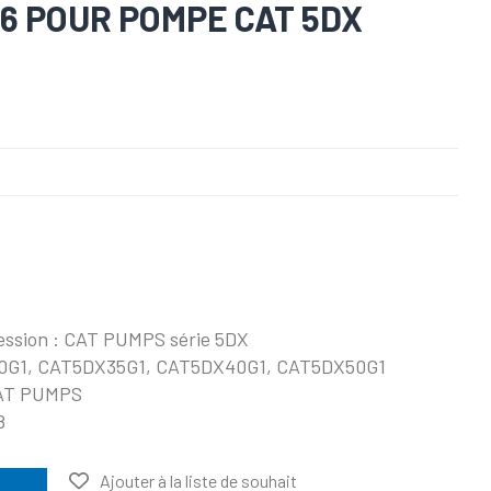
16 POUR POMPE CAT 5DX
ession : CAT PUMPS série 5DX
30G1, CAT5DX35G1, CAT5DX40G1, CAT5DX50G1
 CAT PUMPS
8
Ajouter à la liste de souhait