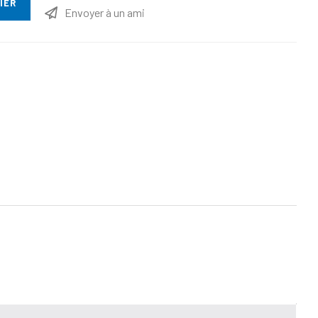
IER
Envoyer à un ami
ttribut