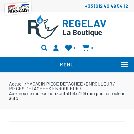
+33 (0)2 40 49 54 12
REGELAV
La Boutique
0
0
MENU
Accueil
/
MAGASIN PIECE DETACHEE
/
ENROULEUR
/
PIECES DETACHEES ENROULEUR
/
Axe inox de rouleau horizontal D8x2166 mm pour enrouleur
auto