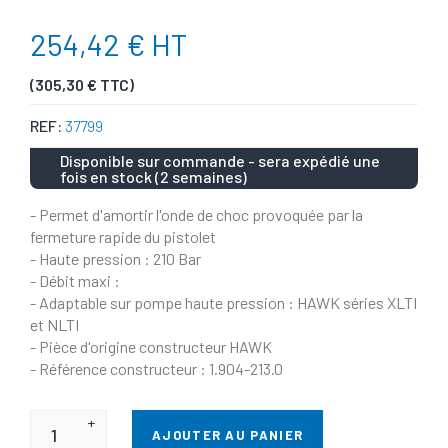
254,42 € HT
(305,30 € TTC)
REF:
37799
Disponible sur commande - sera expédié une
fois en stock (2 semaines)
- Permet d'amortir l'onde de choc provoquée par la
fermeture rapide du pistolet
- Haute pression : 210 Bar
- Débit maxi :
- Adaptable sur pompe haute pression : HAWK séries XLTI
et NLTI
- Pièce d'origine constructeur HAWK
- Référence constructeur : 1.904-213.0
+
AJOUTER AU PANIER
-