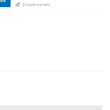
IER
Envoyer à un ami
ttribut