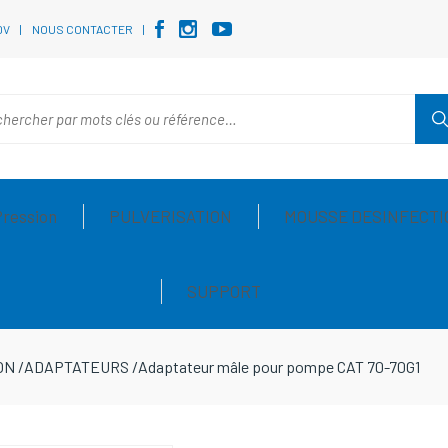
DV
NOUS CONTACTER
Pression
PULVERISATION
MOUSSE DESINFECTI
SUPPORT
ON
/
ADAPTATEURS
/
Adaptateur mâle pour pompe CAT 70-70G1